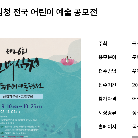
심청 전국 어린이 예술 공모전
주최
곡
응모분야
문
접수방법
우
접수기간
20
참가자격
어
시상종류
상
홈페이지
곡