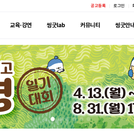
공고등록
로그인
교육·강연
씽굿lab
커뮤니티
씽굿안