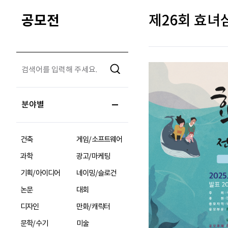
공모전
제26회 효녀
분야별
건축
게임/소프트웨어
과학
광고/마케팅
기획/아이디어
네이밍/슬로건
논문
대회
디자인
만화/캐릭터
문학/수기
미술