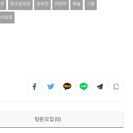
이채원
광고대상
씽굿
씽굿공모전
공모전
어린이
예술
그림
효녀심청
최온유
노력은 해봐야지
이지현
화이틍
이현경
예술은 삶이자 죽음의 역사다.
팀원모집(0)