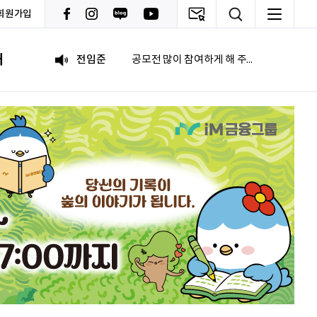
회원가입
조현기
안녕하세요. 잘 부탁드립니다. 열심히 하겠습니다. 많은 관심 부탁드립니다.
내
전임준
공모전 많이 참여하게 해 주세요~
이윤호
힘내세요
문세웅
획기적인 변화를 이루기를.
092
여러분들의 도전을 응원합니다
이민주
내일의 당신이 오늘의 당신보다 낫길!
이채원
광고대상
최온유
노력은 해봐야지