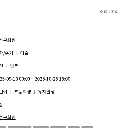
이지현
화이틍
조회
201회
이현경
예술은 삶이자 죽음의 역사다.
조현기
안녕하세요. 잘 부탁드립니다. 열심히 하겠습니다. 많은 관심 부탁드립니다.
성문화원
전임준
공모전 많이 참여하게 해 주세요~
학/수기
미술
편
방문
이윤호
힘내세요
25-09-10 00:00 ~ 2025-10-25 18:00
문세웅
획기적인 변화를 이루기를.
린이
초등학생
유치원생
092
여러분들의 도전을 응원합니다
장
이민주
내일의 당신이 오늘의 당신보다 낫길!
성문화원