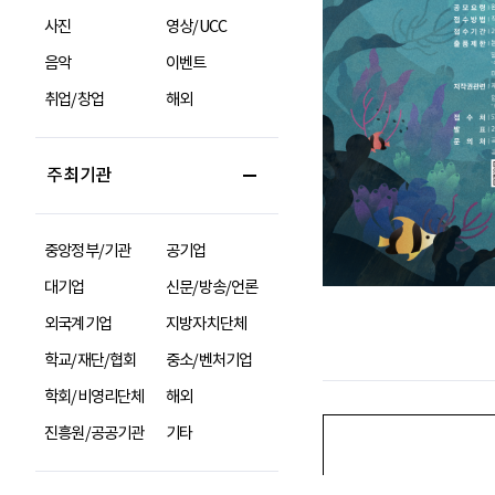
사진
영상/UCC
음악
이벤트
취업/창업
해외
주최기관
중앙정부/기관
공기업
대기업
신문/방송/언론
외국계기업
지방자치단체
학교/재단/협회
중소/벤처기업
학회/비영리단체
해외
진흥원/공공기관
기타