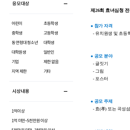
응모대상
어린이
초등학생
중학생
고등학생
동 연령대 청소년
대학생
대학원생
일반인
기업
제한 없음
지역 제한
기타
시상내용
1억이상
1억 미만~5천만원 이상