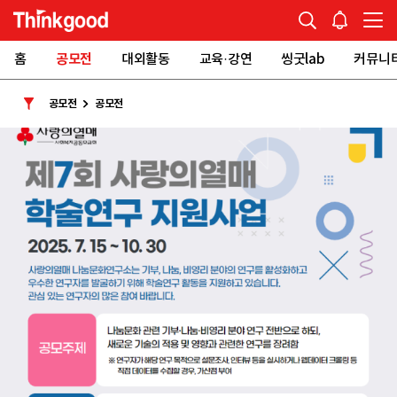
홈
공모전
대외활동
교육·강연
씽굿lab
커뮤니
공모전
공모전