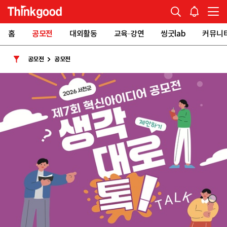
홈
공모전
대외활동
교육·강연
씽굿lab
커뮤니
공모전
공모전