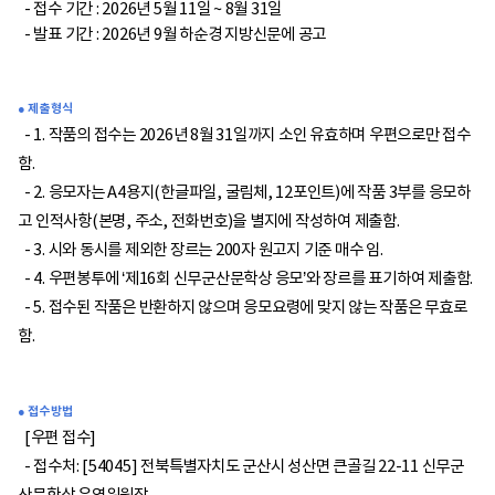
- 접수 기간 : 2026년 5월 11일 ~ 8월 31일
- 발표 기간 : 2026년 9월 하순경 지방신문에 공고
● 제출 형식
- 1. 작품의 접수는 2026년 8월 31일까지 소인 유효하며 우편으로만 접수
함.
-
2. 응모자는 A4용지(한글파일, 굴림체, 12포인트)에 작품 3부를 응모하
고 인적사항(본명, 주소, 전화번호)을 별지에 작성하여 제출함.
-
3. 시와 동시를 제외한 장르는 200자 원고지 기준 매수 임.
-
4. 우편봉투에 ‘제16회 신무군산문학상 응모’와 장르를 표기하여 제출함.
-
5. 접수된 작품은 반환하지 않으며 응모요령에 맞지 않는 작품은 무효로
함.
● 접수 방법
[우편 접수]
- 접수처: [54045] 전북특별자치도 군산시 성산면 큰골길 22-11 신무군