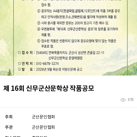
제 16회 신무군산문학상 작품공모
370
주최
군산문인협회
주관
군산문인협회