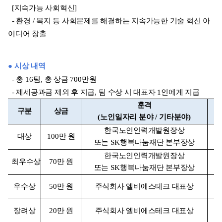
[지속가능 사회혁신]
- 환경 / 복지 등 사회문제를 해결하는 지속가능한 기술 혁신 아
이디어 창출
● 시상 내역
- 총
16
팀
,
총 상금
700
만원
- 제세공과금 제외 후 지급
,
팀 수상 시 대표자
1
인에게 지급
훈격
구분
상금
(
노인일자리 분야
/
기타분야
)
한국노인인력개발원장상
대상
100
만 원
또는
SK
행복나눔재단 본부장상
한국노인인력개발원장상
최우수상
70
만 원
또는
SK
행복나눔재단 본부장상
우수상
50
만 원
주식회사 엘비에스테크 대표상
장려상
20
만 원
주식회사 엘비에스테크 대표상