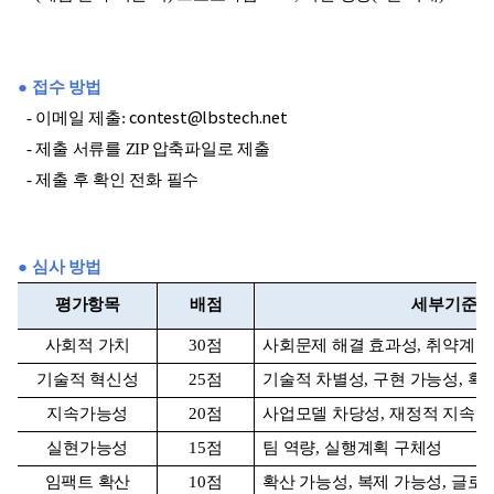
● 접수 방법
- 이메일 제출:
contest@lbstech.net
- 제출 서류를 ZIP 압축파일로 제출
- 제출 후 확인 전화 필수
● 심사 방법
평가항목
배점
세부기준
사회적 가치
30
점
사회문제 해결 효과성
,
취약계층
기술적 혁신성
25
점
기술적 차별성
,
구현 가능성
,
확
지속가능성
20
점
사업모델 차당성
,
재정적 지속성
실현가능성
15
점
팀 역량
,
실행계획 구체성
임팩트 확산
10
점
확산 가능성
,
복제 가능성
,
글로