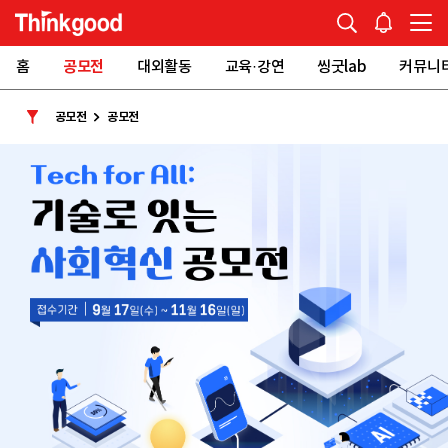
홈
공모전
대외활동
교육·강연
씽굿lab
커뮤니
공모전
공모전