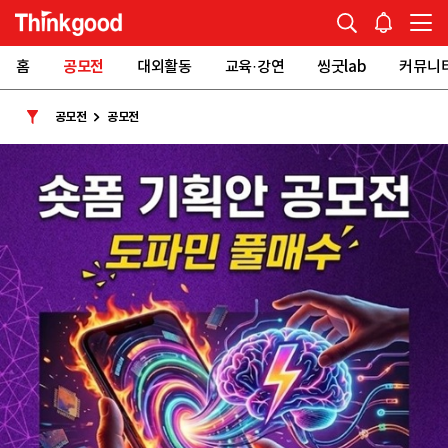
홈
공모전
대외활동
교육·강연
씽굿lab
커뮤니
공모전
공모전