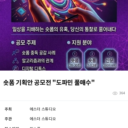
숏폼 기획안 공모전 "도파민 풀매수"
364
주최
에스더 스튜디오
주관
에스더 스튜디오