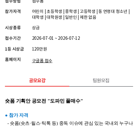
접수방법
접수폼
참가자격
어린이 | 초등학생 | 중학생 | 고등학생 | 동 연령대 청소년 |
대학생 | 대학원생 | 일반인 | 제한 없음
시상종류
상금
접수기간
2026-07-01 ~ 2026-07-12
1등 시상금
120만원
홈페이지
구글폼 접수
공모요강
팀원모집
숏폼 기획안 공모전 "도파민 풀매수"
● 참가 자격
  - 숏폼(숏츠·릴스·틱톡 등) 중독 이슈에 관심 있는 국내외 누구나