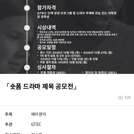
「숏폼 드라마 제목 공모전」
523
주최
에이앤지
주관
GTEC