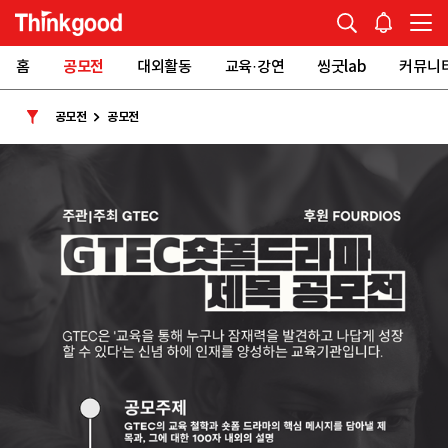
홈
공모전
대외활동
교육·강연
씽굿lab
커뮤니
공모전
공모전