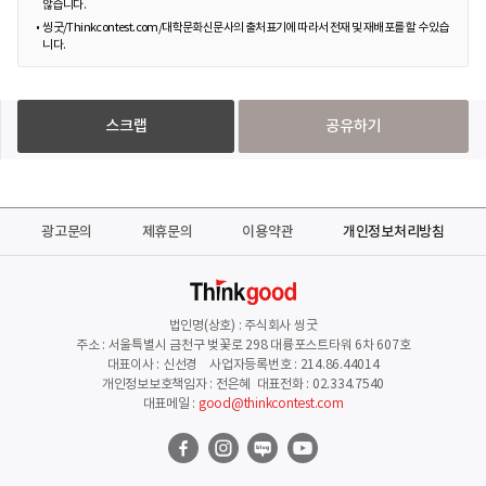
않습니다.
씽굿/Thinkcontest.com/대학문화신문사의 출처표기에 따라서 전재 및 재배포를 할 수 있습
니다.
스크랩
공유하기
광고문의
제휴문의
이용약관
개인정보처리방침
법인명(상호) : 주식회사 씽굿
주소 : 서울특별시 금천구 벚꽃로 298 대륭포스트타워 6차 607호
대표이사 : 신선경 사업자등록번호 : 214.86.44014
개인정보보호책임자 : 전은혜 대표전화 : 02.334.7540
대표메일 :
good@thinkcontest.com