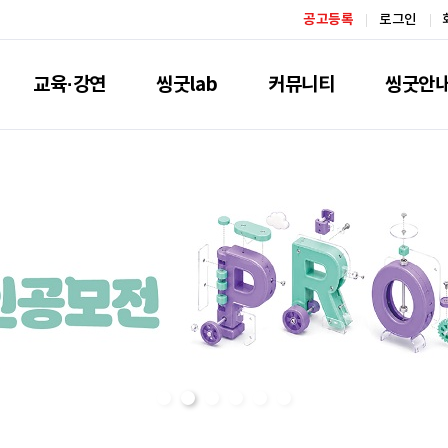
공고등록
로그인
교육·강연
씽굿lab
커뮤니티
씽굿안