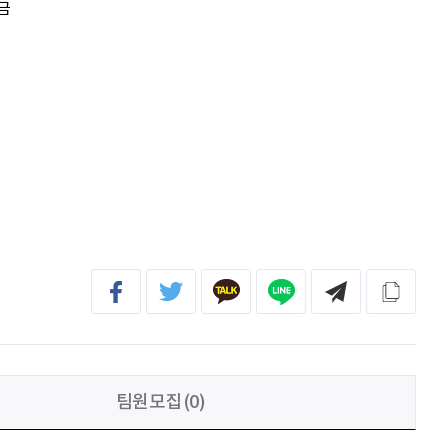
금
홍성현
강원지역 스타트업을 지원하고 있습니다. 화이팅!
전미선
함께의 힘이 더 커지길 기원합니다 :&#41;
김태영
응원합니다. 모두들 다 같이 화이팅입니다.
박상현
아자아자
팀원모집(0)