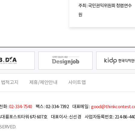
주최 : 국민권익위원회 청렴연수
원
 법적고지
제휴/제안안내
사이트맵
화 :
02-334-7540
팩스 :
02-334-7392
대표메일 :
good@thinkcontest.
8 대륭포스트타워 6차 607호
대표이사 :
신선경
사업자등록번호 : 214-86-440
SERVED.