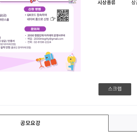
시상종류
상
스크랩
공모요강