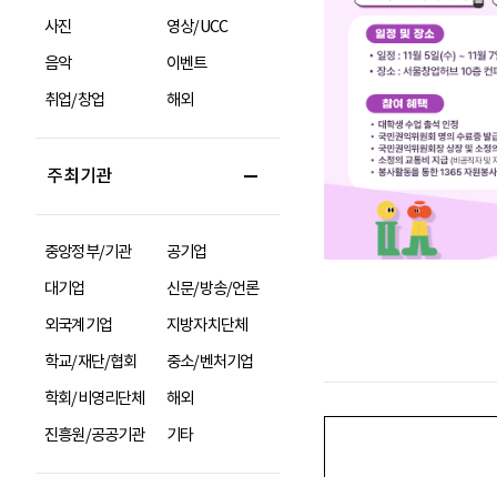
사진
영상/UCC
음악
이벤트
취업/창업
해외
주최기관
중앙정부/기관
공기업
대기업
신문/방송/언론
외국계기업
지방자치단체
학교/재단/협회
중소/벤처기업
학회/비영리단체
해외
진흥원/공공기관
기타