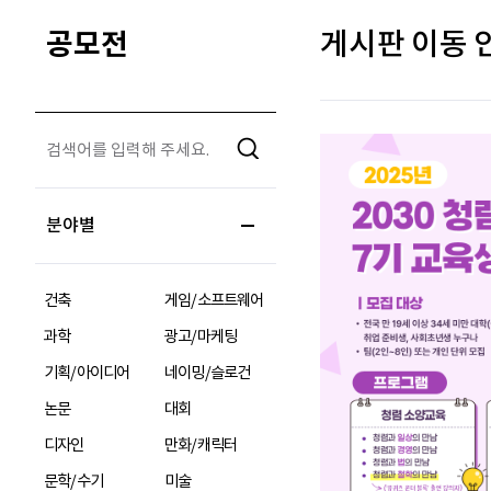
공모전
게시판 이동 안
분야별
건축
게임/소프트웨어
과학
광고/마케팅
기획/아이디어
네이밍/슬로건
논문
대회
디자인
만화/캐릭터
문학/수기
미술