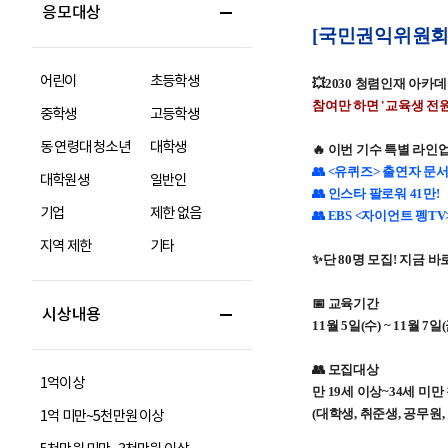
응모대상
어린이
초등학생
중학생
고등학생
동 연령대 청소년
대학생
대학원생
일반인
기업
제한 없음
지역 제한
기타
시상내용
1억이상
1억 미만~5천만원 이상