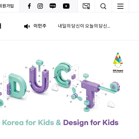
회원가입
092
여러분들의 도전을 응원합니다
내
이민주
내일의 당신이 오늘의 당신보다 낫길!
이채원
광고대상
최온유
노력은 해봐야지
이지현
화이틍
이현경
예술은 삶이자 죽음의 역사다.
홍성현
강원지역 스타트업을 지원하고 있습니다. 화이팅!
전미선
함께의 힘이 더 커지길 기원합니다 :&#41;