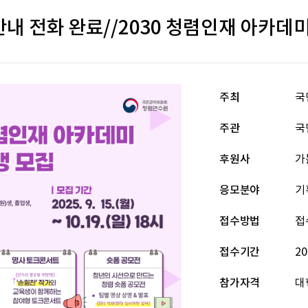
내 전화 완료//2030 청렴인재 아카데미
주최
국
주관
국
후원사
가
응모분야
기
접수방법
접
접수기간
20
참가자격
대