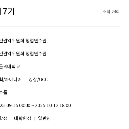
김태영
응원합니다. 모두들 다 같이 화이팅입니다.
 7기
조회
24회
박상현
아자아자
092
여러분들의 도전을 응원합니다
민권익위원회 청렴연수원
이민주
내일의 당신이 오늘의 당신보다 낫길!
민권익위원회 청렴연수원
톨릭대학교
이채원
광고대상
획/아이디어
영상/UCC
최온유
노력은 해봐야지
수폼
이지현
화이틍
25-09-15 00:00 ~ 2025-10-12 18:00
이현경
예술은 삶이자 죽음의 역사다.
학생
대학원생
일반인