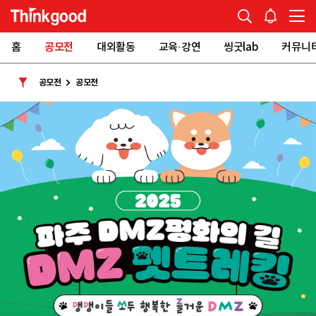
홈
공모전
대외활동
교육·강연
씽굿lab
커뮤니
공모전
공모전