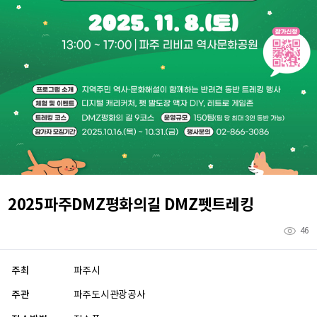
2025파주DMZ평화의길 DMZ펫트레킹
46
주최
파주시
주관
파주도시관광공사