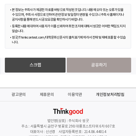
본 정보는 주최사가 제공한 자료를 바탕으로 작성된 것입니다. 내용에 오타 또는 오류가 있을
수 있으며, 주최사 사정으로 인하여 관련 정보 및 일정이 변경될 수 있으니 주최사 홈페이지나
공지사항을 통해 반드시 공모요강을 확인하시기 바랍니다.
등록한 내용에 대하여 사용자가 이를 신뢰하여 취한 조치에 대해서 씽굿은 어떠한 책임도 지지
않습니다.
씽굿/Thinkcontest.com/대학문화신문사의 출처표기에 따라서 전재 및 재배포를 할 수 있습
니다.
스크랩
공유하기
광고문의
제휴문의
이용약관
개인정보처리방침
법인명(상호) : 주식회사 씽굿
주소 : 서울특별시 금천구 벚꽃로 298 대륭포스트타워 6차 607호
대표이사 : 신선경 사업자등록번호 : 214.86.44014