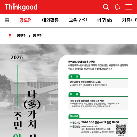
홈
공모전
대외활동
교육·강연
씽굿lab
커뮤니
공모전
공모전