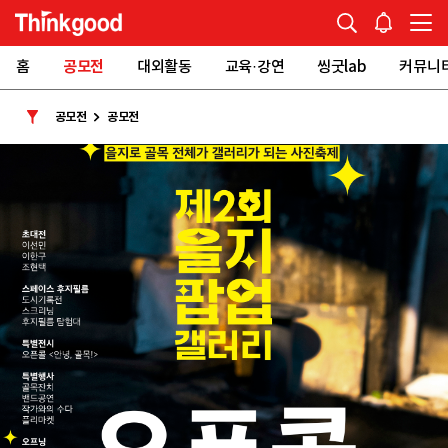
홈
공모전
대외활동
교육·강연
씽굿lab
커뮤니
공모전
공모전