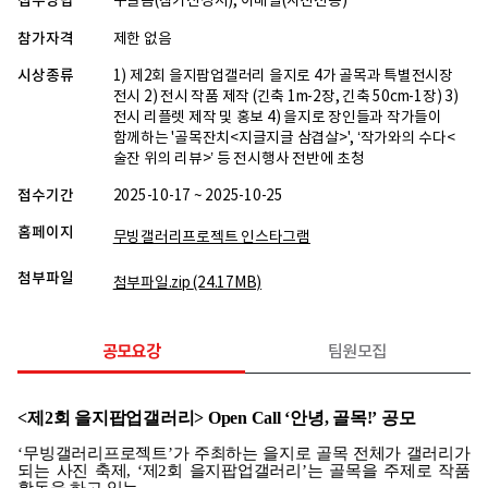
접수방법
구글폼(참가신청서), 이메일(사진전송)
참가자격
제한 없음
시상종류
1) 제2회 을지팝업갤러리 을지로 4가 골목과 특별전시장
전시 2) 전시 작품 제작 (긴축 1m-2장, 긴축 50cm-1장) 3)
전시 리플렛 제작 및 홍보 4) 을지로 장인들과 작가들이
함께하는 '골목잔치<지글지글 삼겹살>', ‘작가와의 수다<
술잔 위의 리뷰>’ 등 전시행사 전반에 초청
접수기간
2025-10-17 ~ 2025-10-25
홈페이지
무빙갤러리프로젝트 인스타그램
첨부파일
첨부파일.zip
(24.17MB)
공모요강
팀원모집
<제2회 을지팝업갤러리> Open Call ‘안녕, 골목!’ 공모
‘
무빙갤러리프로젝트
’
가 주최하는 을지로 골목 전체가 갤러리가
되는 사진 축제
, ‘
제
2
회 을지팝업갤러리
’
는 골목을 주제로 작품
활동을 하고 있는