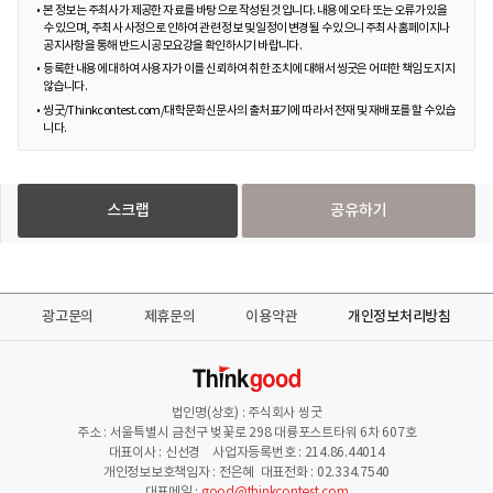
본 정보는 주최사가 제공한 자료를 바탕으로 작성된 것입니다. 내용에 오타 또는 오류가 있을
수 있으며, 주최사 사정으로 인하여 관련 정보 및 일정이 변경될 수 있으니 주최사 홈페이지나
공지사항을 통해 반드시 공모요강을 확인하시기 바랍니다.
등록한 내용에 대하여 사용자가 이를 신뢰하여 취한 조치에 대해서 씽굿은 어떠한 책임도 지지
않습니다.
씽굿/Thinkcontest.com/대학문화신문사의 출처표기에 따라서 전재 및 재배포를 할 수 있습
니다.
스크랩
공유하기
광고문의
제휴문의
이용약관
개인정보처리방침
법인명(상호) : 주식회사 씽굿
주소 : 서울특별시 금천구 벚꽃로 298 대륭포스트타워 6차 607호
대표이사 : 신선경 사업자등록번호 : 214.86.44014
개인정보보호책임자 : 전은혜 대표전화 : 02.334.7540
대표메일 :
good@thinkcontest.com