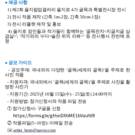
●
제공 사항
1)
제
2
회 을지팝업갤러리 을지로
4
가 골목과 특별전시장 전시
2)
전시 작품 제작
(
긴축
1m-2
장
,
긴축
50cm-1
장
)
3)
전시 리플렛 제작 및 홍보
4)
을지로 장인들과 작가들이 함께하는
'
골목잔치
<
지글지글 삼
겹살
>
', ‘
작가와의 수다
<
술잔 위의 리뷰
>’
등 전시
행사 전반에 초
청
●
공모 가이드
-
공모주제
:
국내외의 다양한
‘
골목
(
세계의 골목
)’
을 주제로 한
사진 작품
-
지원자격
:
국내외에서
‘
골목
(
세계의 골목
)’
을 주제로 사진을 촬
영한 사진가
-
지원기간
: 2025
년
10
월
15
일
(
수
) - 25
일
(
토
) 24:00
까지
-
지원방법
:
참가신청서와 작품 파일 전송
①
참가신청서
:
구글폼 신청
https://forms.gle/gHsnDXbME1bVauYd9
②
작품파일
(5~10
장
):
이메일 전송
✉️
artist_bom@naver.com