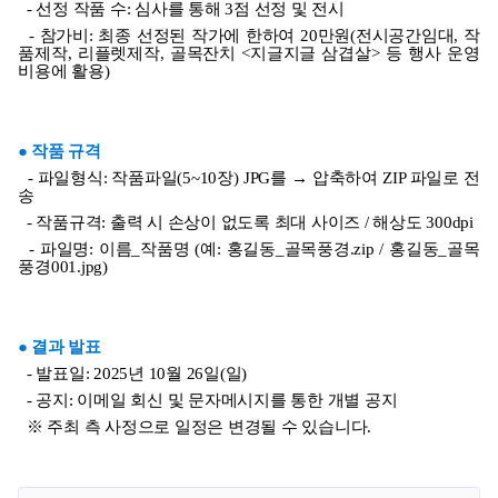
-
선정 작품 수
:
심사를 통해
3
점 선정 및 전시
-
참가비
:
최종 선정된 작가에 한하여
20
만원
(
전시공간임대
,
작
품제작
,
리플렛제작
,
골목잔치
<
지글지글 삼겹살
>
등 행사 운영
비용에 활용
)
●
작품 규격
-
파일형식
:
작품파일
(5~10
장
) JPG
를
→
압축하여
ZIP
파일로 전
송
-
작품규격
:
출력 시 손상이 없도록 최대 사이즈
/
해상도
300dpi
-
파일명
:
이름
_
작품명
(
예
:
홍길동
_
골목풍경
.zip /
홍길동
_
골목
풍경
001.jpg)
●
결과 발표
-
발표일
: 2025
년
10
월
26
일
(
일
)
- 공지: 이메일 회신 및 문자메시지를 통한 개별 공지
※ 주최 측 사정으로 일정은 변경될 수 있습니다.