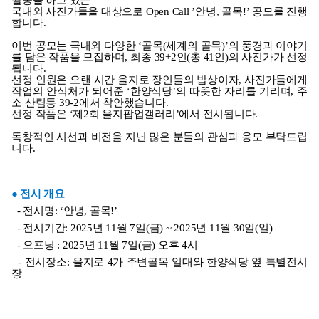
국내외 사진가들을 대상으로
Open Call ’
안녕
,
골목
!’
공모를 진행
합니다
.
이번 공모는 국내외 다양한 ‘골목(세계의 골목)’의 풍경과 이야기
를 담은 작품을 모집하며, 최종 39+2인(총 41인)의 사진가가 선정
됩니다.
선정 인원은 오랜 시간 을지로 장인들의 밥상이자, 사진가들에게
작업의 안식처가 되어준 ‘한양식당’의 따뜻한 자리를 기리며, 주
소 산림동 39-2에서 착안했습니다.
선정 작품은 ‘제2회 을지팝업갤러리’에서 전시됩니다.
독창적인 시선과 비전을 지닌 많은 분들의 관심과 응모 부탁드립
니다
.
●
전시 개요
-
전시명
: ‘
안녕
,
골목
!’
-
전시기간
: 2025
년
11
월
7
일
(
금
) ~ 2025
년
11
월
30
일
(
일
)
-
오프닝
: 2025
년
11
월
7
일
(
금
)
오후
4
시
-
전시장소
:
을지로
4
가 주변골목 일대와 한양식당 옆 특별전시
장