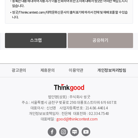
등록한 내용에 대하여 사용자가 이를 신뢰하여 취한 조치에 대해서 씽굿은 어떠한 책임도 지지
않습니다.
씽굿/Thinkcontest.com/대학문화신문사의 출처표기에 따라서 전재 및 재배포를 할 수 있습
니다.
스크랩
공유하기
광고문의
제휴문의
이용약관
개인정보처리방침
법인명(상호) : 주식회사 씽굿
주소 : 서울특별시 금천구 벚꽃로 298 대륭포스트타워 6차 607호
대표이사 : 신선경 사업자등록번호 : 214.86.44014
개인정보보호책임자 : 전은혜 대표전화 : 02.334.7540
대표메일 :
good@thinkcontest.com