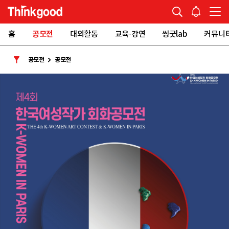
홈
공모전
대외활동
교육·강연
씽굿lab
커뮤니
공모전
공모전