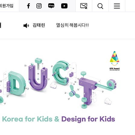
회원가입
박혜진
좋은 정보 많이 주세요, 감사합니다!
내
김태린
열심히 해봅시다!!
이재헌
파이팅!
조현기
안녕하세요. 잘 부탁드립니다. 열심히 하겠습니다. 많은 관심 부탁드립니다.
전임준
공모전 많이 참여하게 해 주세요~
이윤호
힘내세요
문세웅
획기적인 변화를 이루기를.
092
여러분들의 도전을 응원합니다