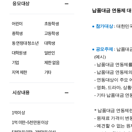
응모대상
어린이
초등학생
중학생
고등학생
동 연령대 청소년
대학생
대학원생
일반인
기업
제한 없음
지역 제한
기타
시상내용
1억이상
1억 미만~5천만원 이상