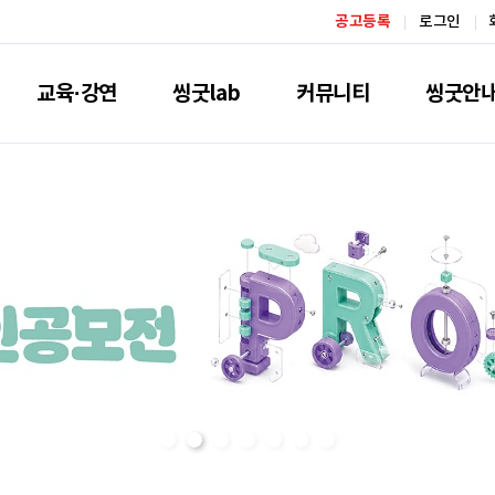
공고등록
로그인
교육·강연
씽굿lab
커뮤니티
씽굿안