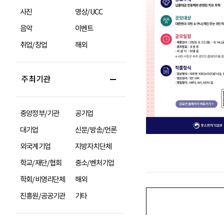
사진
영상/UCC
음악
이벤트
취업/창업
해외
주최기관
중앙정부/기관
공기업
대기업
신문/방송/언론
외국계기업
지방자치단체
학교/재단/협회
중소/벤처기업
학회/비영리단체
해외
진흥원/공공기관
기타