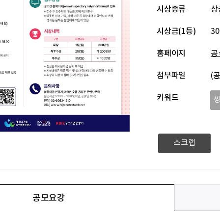
시상종류
상
시상금(1등)
3
홈페이지
공
첨부파일
(
키워드
스크랩
공모요강