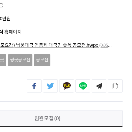
문세웅
획기적인 변화를 이루기를.
금
00만원
092
여러분들의 도전을 응원합니다
식 홈페이지
이민주
내일의 당신이 오늘의 당신보다 낫길!
공모요강) 납품대금 연동제 대국민 숏폼 공모전.hwpx
(0.05MB)
이채원
광고대상
씽굿
씽굿공모전
공모전
팀원모집(0)