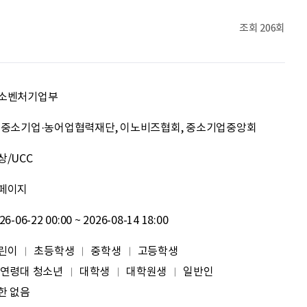
이민주
내일의 당신이 오늘의 당신보다 낫길!
조회
206회
이채원
광고대상
박혜진
좋은 정보 많이 주세요, 감사합니다!
소벤처기업부
김태린
열심히 해봅시다!!
·중소기업·농어업협력재단, 이노비즈협회, 중소기업중앙회
상/UCC
이재헌
파이팅!
페이지
조현기
안녕하세요. 잘 부탁드립니다. 열심히 하겠습니다. 많은 관심 부탁드립니다.
26-06-22 00:00 ~ 2026-08-14 18:00
전임준
공모전 많이 참여하게 해 주세요~
린이
초등학생
중학생
고등학생
 연령대 청소년
대학생
대학원생
일반인
이윤호
힘내세요
한 없음