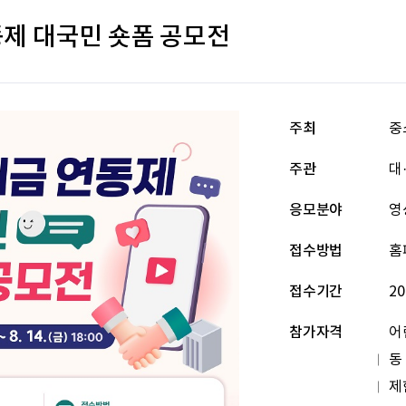
제 대국민 숏폼 공모전
주최
중
주관
대
응모분야
영
접수방법
홈
접수기간
20
참가자격
어
동
제