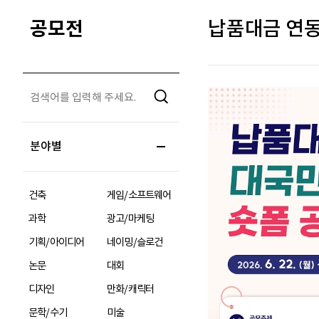
공모전
납품대금 연동
분야별
건축
게임/소프트웨어
과학
광고/마케팅
기획/아이디어
네이밍/슬로건
논문
대회
디자인
만화/캐릭터
문학/수기
미술