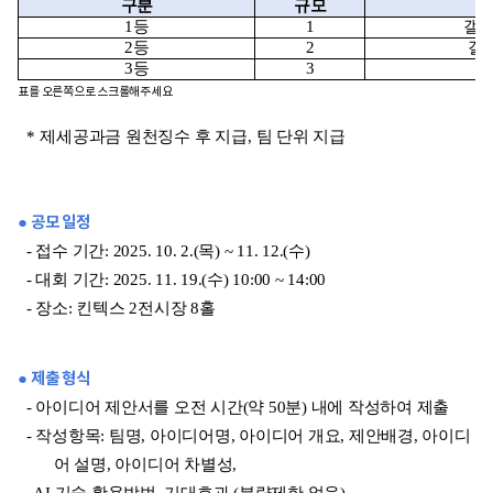
구분
규모
1
등
1
갤럭
2
등
2
갤
3
등
3
표를 오른쪽으로 스크롤해주세요
*
제세공과금 원천징수 후 지급
,
팀 단위 지급
● 공모 일정
- 접수 기간: 2025. 10. 2.(목) ~ 11. 12.(수)
- 대회 기간: 2025. 11. 19.(수) 10:00 ~ 14:00
- 장소: 킨텍스 2전시장 8홀
● 제출 형식
- 아이디어 제안서를 오전 시간(약 50분) 내에 작성하여 제출
- 작성항목: 팀명, 아이디어명, 아이디어 개요, 제안배경, 아이디
어 설명, 아이디어 차별성,