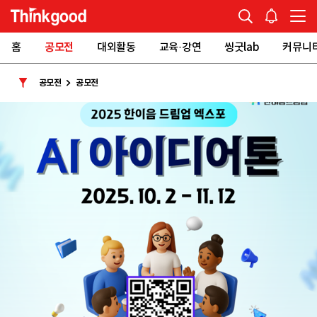
홈
공모전
대외활동
교육·강연
씽굿lab
커뮤니
공모전
공모전