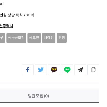
김태영
응원합니다. 모두들 다 같이 화이팅입니다.
품
0만원 상당 즉석 카메라
박상현
아자아자
천광역시
신재웅
열심히 하자
씽굿
씽굿공모전
공모전
네이밍
명칭
송다영
.
팀원모집(0)