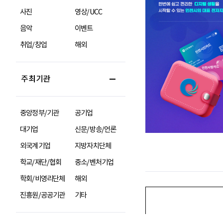
사진
영상/UCC
음악
이벤트
취업/창업
해외
주최기관
중앙정부/기관
공기업
대기업
신문/방송/언론
외국계기업
지방자치단체
학교/재단/협회
중소/벤처기업
학회/비영리단체
해외
진흥원/공공기관
기타