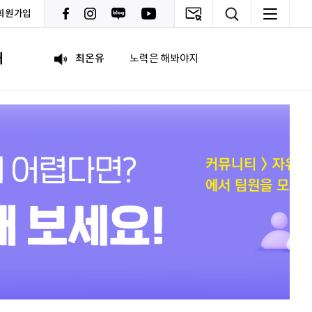
회원가입
이채원
광고대상
내
최온유
노력은 해봐야지
이지현
화이틍
이현경
예술은 삶이자 죽음의 역사다.
홍성현
강원지역 스타트업을 지원하고 있습니다. 화이팅!
전미선
함께의 힘이 더 커지길 기원합니다 :&#41;
김태영
응원합니다. 모두들 다 같이 화이팅입니다.
박상현
아자아자