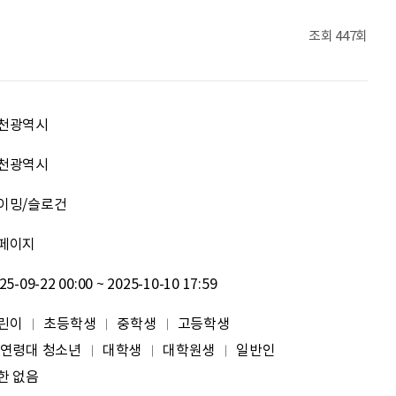
신재웅
열심히 하자
조회
447회
송다영
.
이채원
광고대상
천광역시
최온유
노력은 해봐야지
천광역시
이밍/슬로건
이지현
화이틍
페이지
이현경
예술은 삶이자 죽음의 역사다.
25-09-22 00:00 ~ 2025-10-10 17:59
홍성현
강원지역 스타트업을 지원하고 있습니다. 화이팅!
린이
초등학생
중학생
고등학생
 연령대 청소년
대학생
대학원생
일반인
전미선
함께의 힘이 더 커지길 기원합니다 :&#41;
한 없음