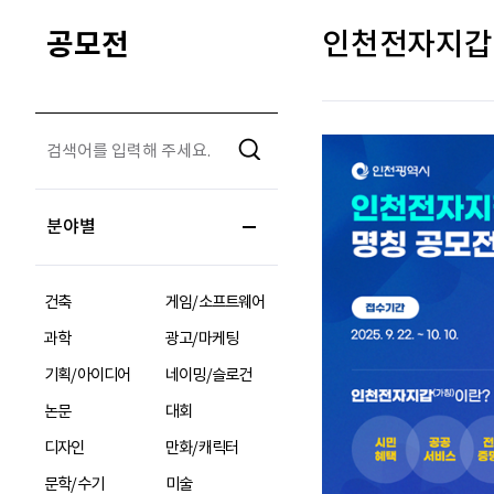
공모전
인천전자지갑(
분야별
건축
게임/소프트웨어
과학
광고/마케팅
기획/아이디어
네이밍/슬로건
논문
대회
디자인
만화/캐릭터
문학/수기
미술