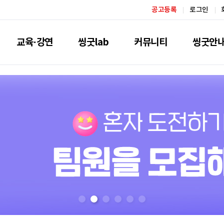
공고등록
로그인
교육·강연
씽굿lab
커뮤니티
씽굿안