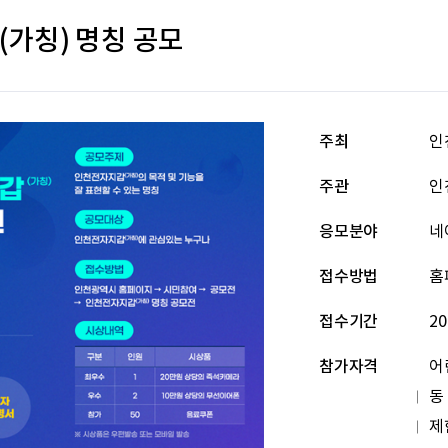
가칭) 명칭 공모
주최
인
주관
인
응모분야
네
접수방법
홈
접수기간
20
참가자격
어
동
제