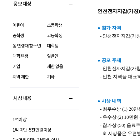
응모대상
어린이
초등학생
중학생
고등학생
동 연령대 청소년
대학생
대학원생
일반인
기업
제한 없음
지역 제한
기타
시상내용
1억이상
1억 미만~5천만원 이상