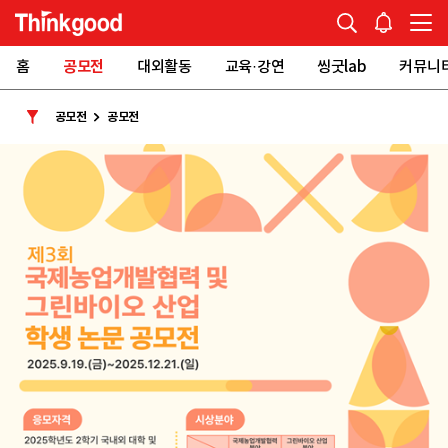
홈
공모전
대외활동
교육·강연
씽굿lab
커뮤니
공모전
공모전