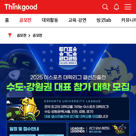
홈
공모전
대외활동
교육·강연
씽굿lab
커뮤니
공모전
공모전