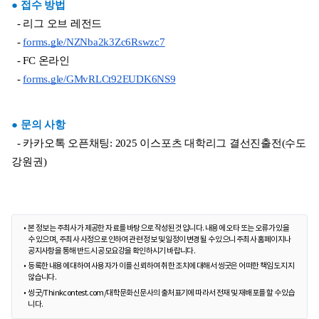
● 접수 방법
  - 리그 오브 레전드
  - 
forms.gle/NZNba2k3Zc6Rswzc7
  - FC 온라인
  - 
forms.gle/GMvRLCt92EUDK6NS9
● 문의 사항
  - 카카오톡 오픈채팅: 2025 이스포츠 대학리그 결선진출전(수도
강원권)
본 정보는 주최사가 제공한 자료를 바탕으로 작성된 것입니다. 내용에 오타 또는 오류가 있을
수 있으며, 주최사 사정으로 인하여 관련 정보 및 일정이 변경될 수 있으니 주최사 홈페이지나
공지사항을 통해 반드시 공모요강을 확인하시기 바랍니다.
등록한 내용에 대하여 사용자가 이를 신뢰하여 취한 조치에 대해서 씽굿은 어떠한 책임도 지지
않습니다.
씽굿/Thinkcontest.com/대학문화신문사의 출처표기에 따라서 전재 및 재배포를 할 수 있습
니다.