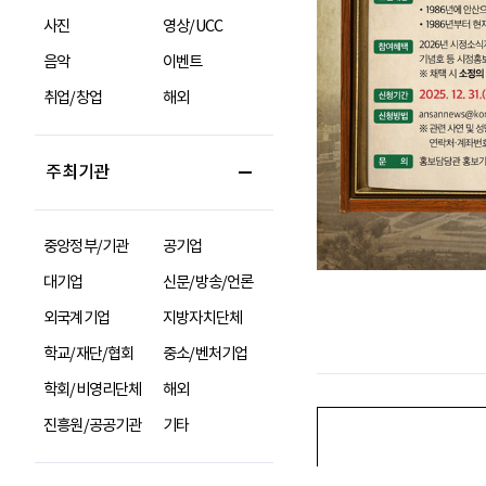
사진
영상/UCC
음악
이벤트
취업/창업
해외
주최기관
중앙정부/기관
공기업
대기업
신문/방송/언론
외국계기업
지방자치단체
학교/재단/협회
중소/벤처기업
학회/비영리단체
해외
진흥원/공공기관
기타