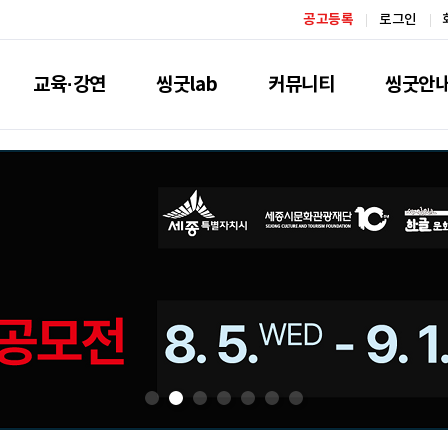
공고등록
로그인
교육·강연
씽굿lab
커뮤니티
씽굿안