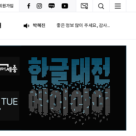
회원가입
이태이
.
내
박혜진
좋은 정보 많이 주세요, 감사합니다!
김태린
열심히 해봅시다!!
이재헌
파이팅!
조현기
안녕하세요. 잘 부탁드립니다. 열심히 하겠습니다. 많은 관심 부탁드립니다.
전임준
공모전 많이 참여하게 해 주세요~
이윤호
힘내세요
문세웅
획기적인 변화를 이루기를.