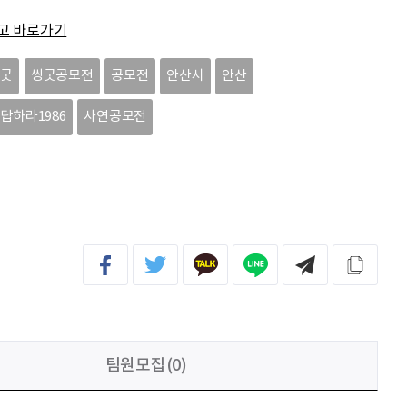
이윤호
힘내세요
고 바로가기
문세웅
획기적인 변화를 이루기를.
씽굿
씽굿공모전
공모전
안산시
안산
092
여러분들의 도전을 응원합니다
답하라1986
사연공모전
이민주
내일의 당신이 오늘의 당신보다 낫길!
팀원모집(0)