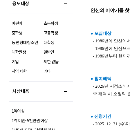
응모대상
어린이
초등학생
중학생
고등학생
동 연령대 청소년
대학생
대학원생
일반인
기업
제한 없음
지역 제한
기타
시상내용
1억이상
1억 미만~5천만원 이상