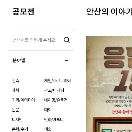
공모전
안산의 이야기
분야별
건축
게임/소프트웨어
과학
광고/마케팅
기획/아이디어
네이밍/슬로건
논문
대회
디자인
만화/캐릭터
문학/수기
미술