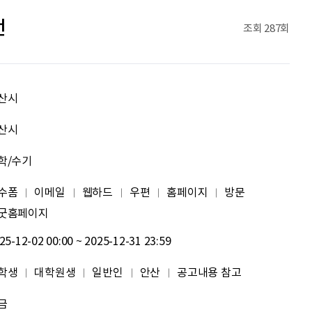
092
여러분들의 도전을 응원합니다
전
조회
287회
이민주
내일의 당신이 오늘의 당신보다 낫길!
이태이
.
산시
박혜진
좋은 정보 많이 주세요, 감사합니다!
산시
학/수기
김태린
열심히 해봅시다!!
수폼
이메일
웹하드
우편
홈페이지
방문
이재헌
파이팅!
굿홈페이지
25-12-02 00:00 ~ 2025-12-31 23:59
조현기
안녕하세요. 잘 부탁드립니다. 열심히 하겠습니다. 많은 관심 부탁드립니다.
학생
대학원생
일반인
안산
공고내용 참고
전임준
공모전 많이 참여하게 해 주세요~
금