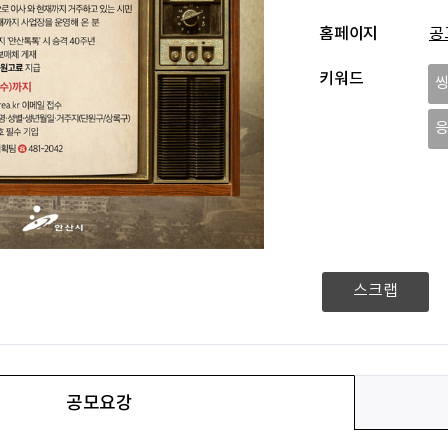
홈페이지
공
키워드
응
스크랩
공모요강