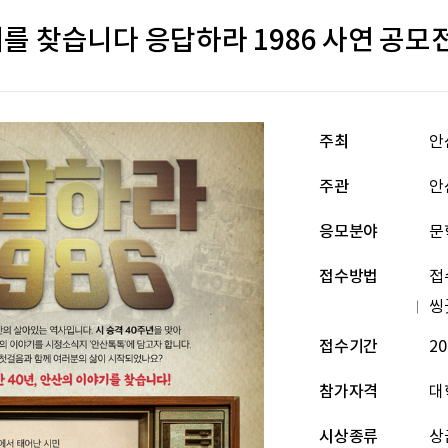
를 찾습니다 응답하라 1986 사연 공모
주최
안
주관
안
응모분야
문
접수방법
접
씽
접수기간
20
참가자격
대
시상종류
상