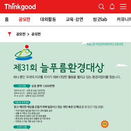
홈
공모전
대외활동
교육·강연
씽굿lab
커뮤니
공모전
공모전