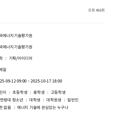
신재웅
열심히 하자
조회
466회
송다영
.
이채원
광고대상
국에너지기술평가원
최온유
노력은 해봐야지
국에너지기술평가원
학
기획/아이디어
이지현
화이틍
메일
이현경
예술은 삶이자 죽음의 역사다.
25-09-12 09:00 ~ 2025-10-17 18:00
홍성현
강원지역 스타트업을 지원하고 있습니다. 화이팅!
린이
초등학생
중학생
고등학생
 연령대 청소년
대학생
대학원생
일반인
전미선
함께의 힘이 더 커지길 기원합니다 :&#41;
한 없음
에너지 기술에 관심있는 누구나