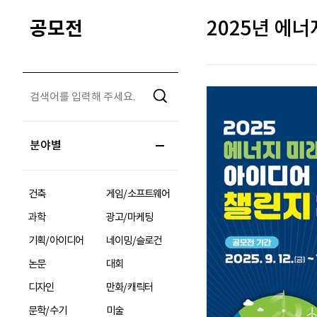
공모전
2025년 에
분야별
건축
게임/소프트웨어
과학
광고/마케팅
기획/아이디어
네이밍/슬로건
논문
대회
디자인
만화/캐릭터
문학/수기
미술