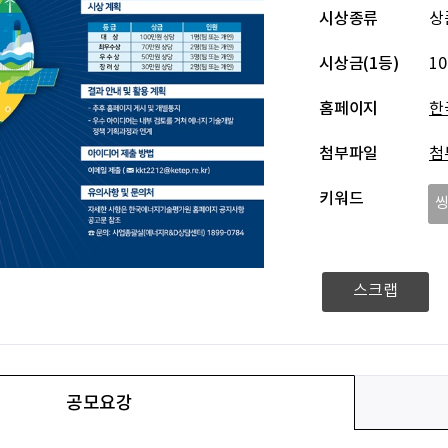
시상종류
상
시상금(1등)
1
홈페이지
한
첨부파일
첨
키워드
스크랩
공모요강