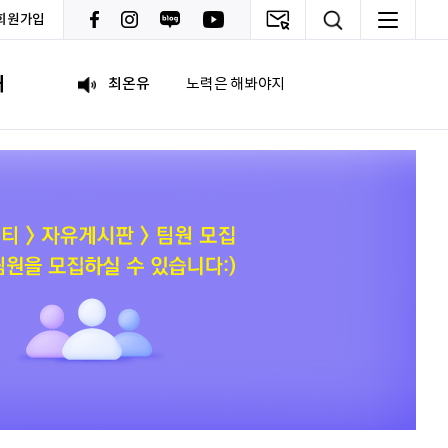
회원가입
이채원
광고대상
내
최온유
노력은 해봐야지
이지현
화이틍
이현경
예술은 삶이자 죽음의 역사다.
홍성현
강원지역 스타트업을 지원하고 있습니다. 화이팅!
전미선
함께의 힘이 더 커지길 기원합니다 :&#41;
김태영
응원합니다. 모두들 다 같이 화이팅입니다.
박상현
아자아자