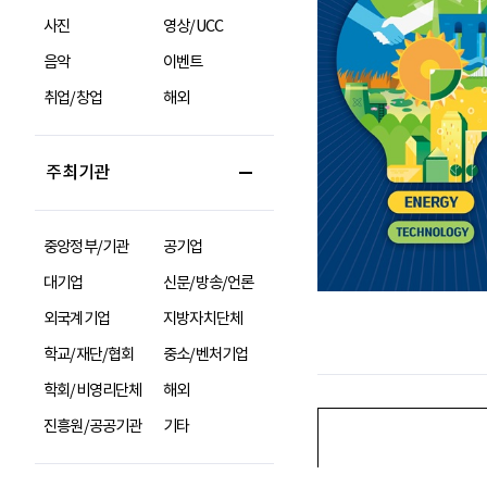
사진
영상/UCC
음악
이벤트
취업/창업
해외
주최기관
중앙정부/기관
공기업
대기업
신문/방송/언론
외국계기업
지방자치단체
학교/재단/협회
중소/벤처기업
학회/비영리단체
해외
진흥원/공공기관
기타