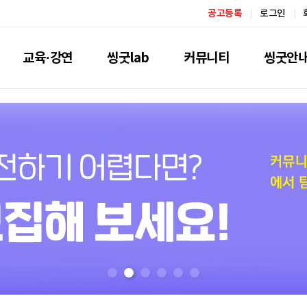
공고등록
로그인
교육·강연
씽굿lab
커뮤니티
씽굿안