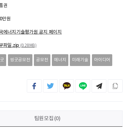
김태영
응원합니다. 모두들 다 같이 화이팅입니다.
품권
00만원
박상현
아자아자
국에너지기술평가원 공지 페이지
신재웅
열심히 하자
부파일.zip
(0.28MB)
송다영
.
씽굿
씽굿공모전
공모전
에너지
미래기술
아이디어
팀원모집(0)