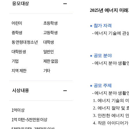
응모대상
어린이
초등학생
중학생
고등학생
동 연령대 청소년
대학생
대학원생
일반인
기업
제한 없음
지역 제한
기타
시상내용
1억이상
1억 미만~5천만원 이상