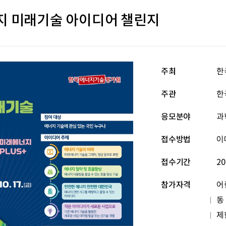
너지 미래기술 아이디어 챌린지
주최
한
주관
한
응모분야
과
접수방법
이
접수기간
20
참가자격
어
동
제