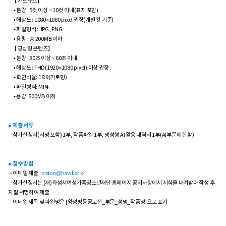
【카드뉴스】
• 분량 : 5컷 이상 ~ 10컷 이내(표지 포함)
• 해상도 : 1080×1080 pixel 권장(개별 컷 기준)
• 파일형식 : JPG, PNG
• 용량 : 총 200MB 이하
【영상형 콘텐츠】
• 분량 : 30초 이상 ~ 60초 이내
• 해상도 : FHD(1920×1080 pixel) 이상 권장
• 화면비율: 16:9(가로형)
• 파일형식: MP4
• 용량: 500MB 이하
● 제출 서류
- 참가신청서(서명 포함) 1부, 작품파일 1부, 생성형 AI 활용 내역서 1부(AI부문에 한함)
● 접수 방법
- 이메일 제출 :
vision@hswf.or.kr
- 참가신청서는 (재)화성시여성가족청소년재단 홈페이지 공지사항에서 서식을 내려받아 작성 후
자필 서명하여 제출
- 이메일 제목 및 파일명은 [양성평등공모전_부문_성명_작품명]으로 표기