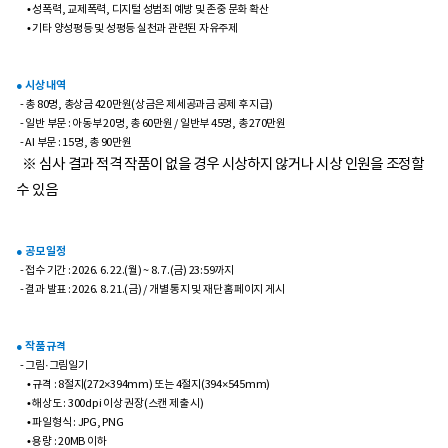
• 성폭력, 교제폭력, 디지털 성범죄 예방 및 존중 문화 확산
• 기타 양성평등 및 성평등 실천과 관련된 자유주제
● 시상 내역
- 총 80명, 총상금 420만원(상금은 제세공과금 공제 후 지급)
- 일반 부문 : 아동부 20명, 총 60만원 / 일반부 45명, 총 270만원
- AI 부문 : 15명, 총 90만원
※ 심사 결과 적격 작품이 없을 경우 시상하지 않거나 시상 인원을 조정할
수 있음
● 공모 일정
- 접수 기간 : 2026. 6. 22.(월) ~ 8. 7.(금) 23:59까지
- 결과 발표 : 2026. 8. 21.(금) / 개별 통지 및 재단 홈페이지 게시
● 작품 규격
- 그림·그림일기
• 규격 : 8절지(272×394mm) 또는 4절지(394×545mm)
• 해상도 : 300dpi 이상 권장(스캔 제출 시)
• 파일형식 : JPG, PNG
• 용량 : 20MB 이하