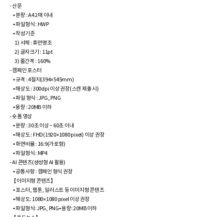
- 산문
• 분량 : A4 2매 이내
• 파일형식 : HWP
• 작성기준
1) 서체 : 휴먼명조
2) 글자크기 : 11pt
3) 줄간격 : 160%
- 캠페인 포스터
• 규격 : 4절지(394×545mm)
• 해상도 : 300dpi 이상 권장(스캔 제출 시)
• 파일 형식 : JPG, PNG
• 용량 : 20MB 이하
- 숏폼 영상
• 분량 : 30초 이상 ~ 60초 이내
• 해상도 : FHD(1920×1080 pixel) 이상 권장
• 화면비율 : 16:9(가로형)
• 파일형식 : MP4
- AI 콘텐츠(생성형 AI 활용)
• 공통사항 : 캠페인 형식 권장
【이미지형 콘텐츠】
• 포스터, 웹툰, 일러스트 등 이미지형 콘텐츠
• 해상도: 1080×1080 pixel 이상 권장
• 파일형식: JPG, PNG• 용량: 20MB 이하