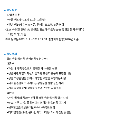
● 공모 부문
- 1. 일반 부문
• 아동부(7세 ~ 13세) : 그림·그림일기
• 일반부(14세 이상) : 산문, 캠페인 포스터, 숏폼 영상
- 2. AI부문(전 연령) : AI 콘텐츠(포스터·카드뉴스·숏폼 영상 등 자유 형식)
* 1인 최대 1작품
※ 아동부는 2013. 1. 1. ~ 2019. 12. 31. 출생자에 한함(2026년 기준)
● 공모 주제
- 일상 속 양성평등 및 성평등 실천 이야기
- 아동부
• 가정 내 가족 구성원의 공평한 가사·돌봄 실천
• 성별에 관계없이 자신의 꿈과 진로를 자유롭게 표현한 내용
• 성별 고정관념을 벗어나 다양한 역할을 수행하는 내용
• 서로를 존중하고 배려하는 성평등한 생활 실천 사례
• 기타 양성평등 및 성평등 실천과 관련된 자유주제
- 일반부
• 가사·돌봄의 공평한 분담 등 생활 속 양성평등 실천 사례
• 학교, 직장, 가정 등 일상에서 경험한 양성평등 이야기
• 성역할 고정관념을 개선하거나 극복한 경험
• 디지털 환경(SNS, 온라인 커뮤니티 등)에서의 성평등 실천