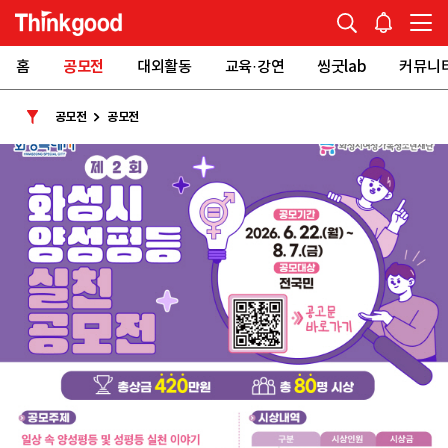
홈
공모전
대외활동
교육·강연
씽굿lab
커뮤니
공모전
공모전