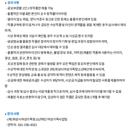
● 유의 사항
- 공모부문별 1인 1개 작품만 제출 가능
- 출품작은 미발표한 본인의 순수 창작물이어야 함
- 열리지 않는 파일, 양식 미준수 등으로 인한 문제는 출품자 본인에게 있음
- 작품규격에 맞지 않거나 타 공모전 수상작품 및 타인의 창작물을 표절·복제한 경우 심사에서 제외
되며,
시상 후에도 해당 사실이 확인될 경우 수상 취소 및 시상금 환수 조치함
- 생성형 AI를 활용한 작품은 참여자의 창의적 기획 및 편집 과정이 포함되어야 하며,
단순 생성 결과물은 심사 대상에서 제외될 수 있음
- 출품작과 관련하여 타인의 명예 훼손, 불법 정보 유포, 저작권(제출한 작품에 사용하는 이미지,
영상, 음원, 문구, 폰트 등) 및
초상권 침해 등과 관련된 문제가 발생할 경우 모든 책임은 응모자 본인에게 있음
- 수상작에 대한 저작권 및 소유권은 (재)화성시여성가족청소년재단에 귀속되며,
수상작은 양성평등 교육·홍보 및 공익적 목적의 콘텐츠 제작 등에 활용될 수 있음
- 상금에 대한 제세공과금은 수상자가 부담하며, 시상금 지급을 위하여 필요한 서류를 제출하여야
함
- 심사 과정 및 심사 결과는 비공개를 원칙으로 하며, 심사 결과에 대하여 이의를 제기할 수 없음
- 제출된 자료는 반환하지 않으며, 입상하지 않은 작품은 공모전 종료 1개월 후 폐기함
● 문의 사항
- (재)화성시여성가족청소년재단 여성가족사업팀
- 연락처 : 031-350-4333