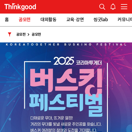
홈
공모전
대외활동
교육·강연
씽굿lab
커뮤니
공모전
공모전