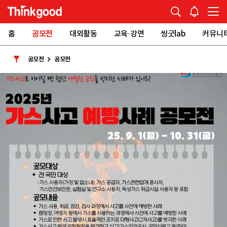
홈
공모전
대외활동
교육·강연
씽굿lab
커뮤니
공모전
공모전