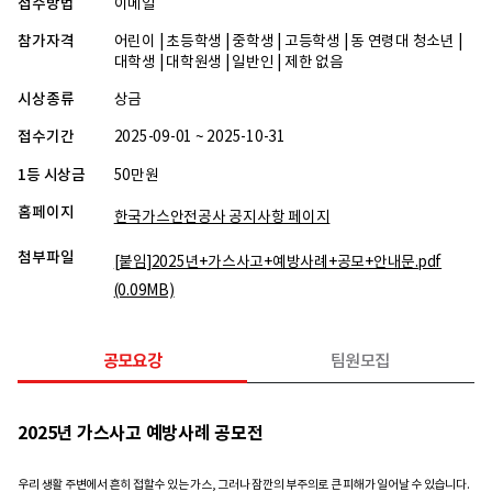
접수방법
이메일
참가자격
어린이 | 초등학생 | 중학생 | 고등학생 | 동 연령대 청소년 |
대학생 | 대학원생 | 일반인 | 제한 없음
시상종류
상금
접수기간
2025-09-01 ~ 2025-10-31
1등 시상금
50만원
홈페이지
한국가스안전공사 공지사항 페이지
첨부파일
[붙임]2025년+가스사고+예방사례+공모+안내문.pdf
(0.09MB)
공모요강
팀원모집
2025년 가스사고 예방사례 공모전
우리 생활 주변에서 흔히 접할수 있는 가스, 그러나 잠깐의 부주의로 큰 피해가 일어날 수 있습니다.