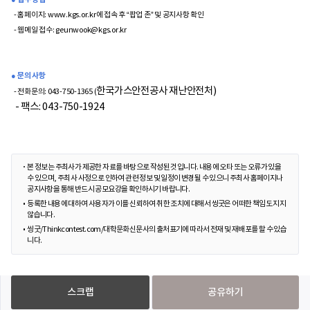
- 홈페이지:
www.kgs.or.kr
에 접속 후 “팝업 존” 및 공지사항 확인
- 웹메일 접수:
geunwook@kgs.or.kr
● 문의 사항
한국가스안전공사 재난안전처)
- 전화문의: 043-750-1365 (
- 팩스: 043-750-1924
본 정보는 주최사가 제공한 자료를 바탕으로 작성된 것입니다. 내용에 오타 또는 오류가 있을
수 있으며, 주최사 사정으로 인하여 관련 정보 및 일정이 변경될 수 있으니 주최사 홈페이지나
공지사항을 통해 반드시 공모요강을 확인하시기 바랍니다.
등록한 내용에 대하여 사용자가 이를 신뢰하여 취한 조치에 대해서 씽굿은 어떠한 책임도 지지
않습니다.
씽굿/Thinkcontest.com/대학문화신문사의 출처표기에 따라서 전재 및 재배포를 할 수 있습
니다.
스크랩
공유하기