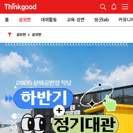
홈
공모전
대외활동
교육·강연
씽굿lab
커뮤니
공모전
공모전