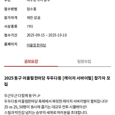
주관
대구광역시 동구
접수방법
접수폼
참가자격
제한 없음
시상종류
기타
접수기간
2025-09-15 ~ 2025-10-10
홈페이지
어울림한마당
공모요강
팀원모집
2025 동구 어울림한마당 두두다동 [레이저 서바이벌] 참가자 모
집
두근두근 다함께 동구! 🎉
두두다동 어울림한마당 축제에서 짜릿한 레이저 서바이벌이 펼쳐집니다!
25 vs 25, 50명이 동시에 즐기는 대규모 전투 시뮬레이션!
스릴과 박진감 넘치는 승부의 세계로 여러분을 초대합니다.