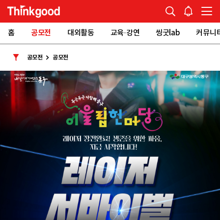
홈
공모전
대외활동
교육·강연
씽굿lab
커뮤니
공모전
공모전