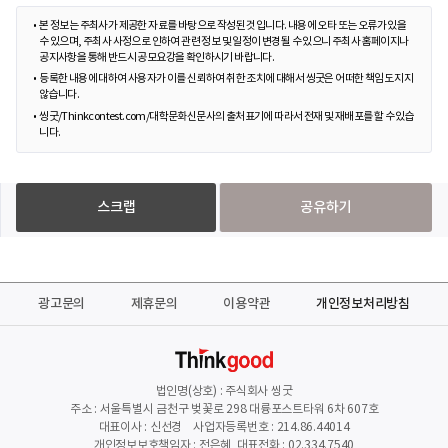
본 정보는 주최사가 제공한 자료를 바탕으로 작성된 것입니다. 내용에 오타 또는 오류가 있을
수 있으며, 주최사 사정으로 인하여 관련 정보 및 일정이 변경될 수 있으니 주최사 홈페이지나
공지사항을 통해 반드시 공모요강을 확인하시기 바랍니다.
등록한 내용에 대하여 사용자가 이를 신뢰하여 취한 조치에 대해서 씽굿은 어떠한 책임도 지지
않습니다.
씽굿/Thinkcontest.com/대학문화신문사의 출처표기에 따라서 전재 및 재배포를 할 수 있습
니다.
스크랩
공유하기
광고문의
제휴문의
이용약관
개인정보처리방침
법인명(상호) : 주식회사 씽굿
주소 : 서울특별시 금천구 벚꽃로 298 대륭포스트타워 6차 607호
대표이사 : 신선경 사업자등록번호 : 214.86.44014
개인정보보호책임자 : 전은혜 대표전화 : 02.334.7540