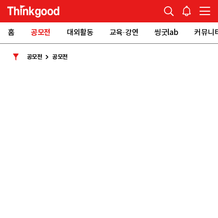
홈
공모전
대외활동
교육·강연
씽굿lab
커뮤니
공모전
공모전