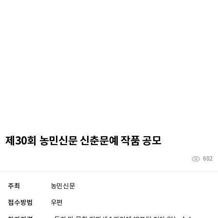
제30회 농민신문 신춘문예 작품 공모
602
주최
농민신문
접수방법
우편