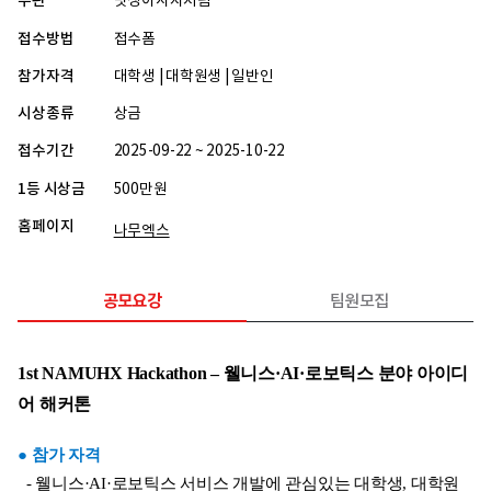
주관
멋쟁이사자처럼
접수방법
접수폼
참가자격
대학생 | 대학원생 | 일반인
시상종류
상금
접수기간
2025-09-22 ~ 2025-10-22
1등 시상금
500만원
홈페이지
나무엑스
공모요강
팀원모집
1st NAMUHX Hackathon – 웰니스·AI·로보틱스 분야 아이디
어 해커톤
● 참가 자격
  - 웰니스·AI·로보틱스 서비스 개발에 관심있는 대학생, 대학원