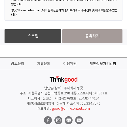
않습니다.
씽굿/Thinkcontest.com/대학문화신문사의 출처표기에 따라서 전재 및 재배포를 할 수 있습
니다.
스크랩
공유하기
광고문의
제휴문의
이용약관
개인정보처리방침
법인명(상호) : 주식회사 씽굿
주소 : 서울특별시 금천구 벚꽃로 298 대륭포스트타워 6차 607호
대표이사 : 신선경 사업자등록번호 : 214.86.44014
개인정보보호책임자 : 전은혜 대표전화 : 02.334.7540
대표메일 :
good@thinkcontest.com