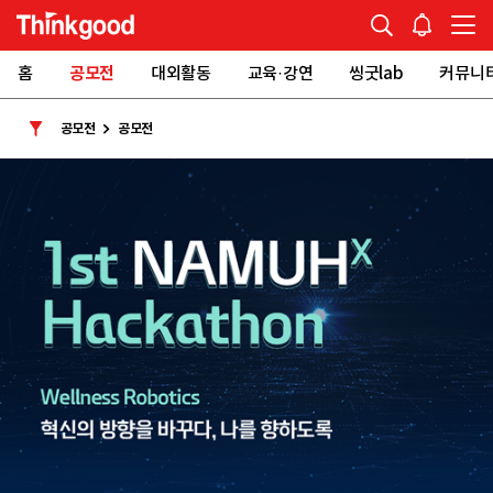
홈
공모전
대외활동
교육·강연
씽굿lab
커뮤니
공모전
공모전