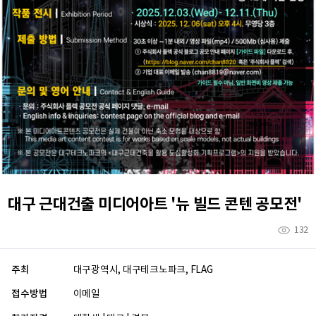
대구 근대건출 미디어아트 '뉴 빌드 콘텐 공모전'
132
주최
대구광역시, 대구테크노파크, FLAG
접수방법
이메일