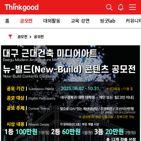
홈
공모전
대외활동
교육·강연
씽굿lab
커뮤니
공모전
공모전