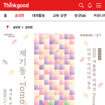
홈
공모전
대외활동
교육·강연
씽굿lab
커뮤니
공모전
공모전