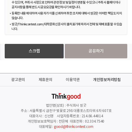
수 있으며, 주최사 사정으로 인하여 관련 정보 및 일정이 변경될 수 있으니 주최사 홈페이지나
공지사항을 통해 반드시 공모요강을 확인하시기 바랍니다.
등록한 내용에 대하여 사용자가 이를 신뢰하여 취한 조치에 대해서 씽굿은 어떠한 책임도 지지
않습니다.
씽굿/Thinkcontest.com/대학문화신문사의 출처표기에 따라서 전재 및 재배포를 할 수 있습
니다.
스크랩
공유하기
광고문의
제휴문의
이용약관
개인정보처리방침
법인명(상호) : 주식회사 씽굿
주소 : 서울특별시 금천구 벚꽃로 298 대륭포스트타워 6차 607호
대표이사 : 신선경 사업자등록번호 : 214.86.44014
개인정보보호책임자 : 전은혜 대표전화 : 02.334.7540
대표메일 :
good@thinkcontest.com