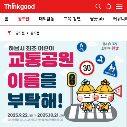
홈
공모전
대외활동
교육·강연
씽굿lab
커뮤니
공모전
공모전