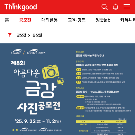
홈
공모전
대외활동
교육·강연
씽굿lab
커뮤니
공모전
공모전