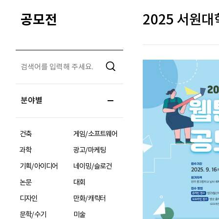
공모전
2025 서원
분야별
건축
게임/소프트웨어
과학
광고/마케팅
기획/아이디어
네이밍/슬로건
논문
대회
디자인
만화/캐릭터
문학/수기
미술