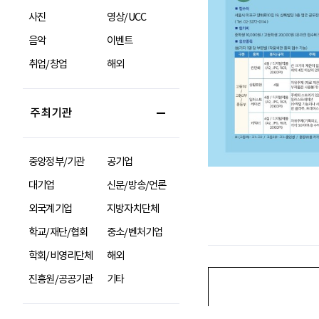
사진
영상/UCC
음악
이벤트
취업/창업
해외
주최기관
중앙정부/기관
공기업
대기업
신문/방송/언론
외국계기업
지방자치단체
학교/재단/협회
중소/벤처기업
학회/비영리단체
해외
진흥원/공공기관
기타