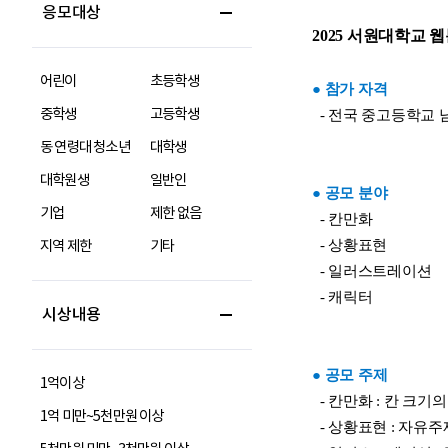
응모대상
어린이
초등학생
중학생
고등학생
동 연령대 청소년
대학생
대학원생
일반인
기업
제한 없음
지역 제한
기타
시상내용
1억이상
1억 미만~5천만원 이상