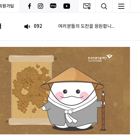
회원가입
문세웅
획기적인 변화를 이루기를.
내
092
여러분들의 도전을 응원합니다
이민주
내일의 당신이 오늘의 당신보다 낫길!
이채원
광고대상
최온유
노력은 해봐야지
이지현
화이틍
이현경
예술은 삶이자 죽음의 역사다.
홍성현
강원지역 스타트업을 지원하고 있습니다. 화이팅!