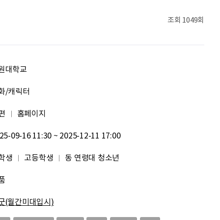
전미선
함께의 힘이 더 커지길 기원합니다 :&#41;
조회
1049회
김태영
응원합니다. 모두들 다 같이 화이팅입니다.
문세웅
획기적인 변화를 이루기를.
원대학교
092
여러분들의 도전을 응원합니다
화/캐릭터
편
홈페이지
이민주
내일의 당신이 오늘의 당신보다 낫길!
25-09-16 11:30 ~ 2025-12-11 17:00
이채원
광고대상
학생
고등학생
동 연령대 청소년
최온유
노력은 해봐야지
품
이지현
화이틍
굿(월간미대입시)