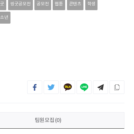
이현경
예술은 삶이자 죽음의 역사다.
씽굿
씽굿공모전
공모전
웹툰
콘텐츠
학생
청소년
홍성현
강원지역 스타트업을 지원하고 있습니다. 화이팅!
전미선
함께의 힘이 더 커지길 기원합니다 :&#41;
김태영
응원합니다. 모두들 다 같이 화이팅입니다.
팀원모집(0)