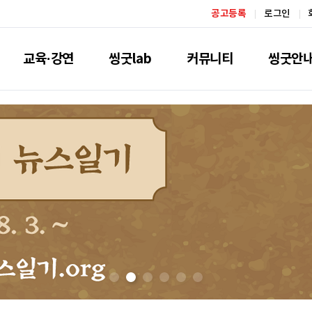
공고등록
로그인
교육·강연
씽굿lab
커뮤니티
씽굿안