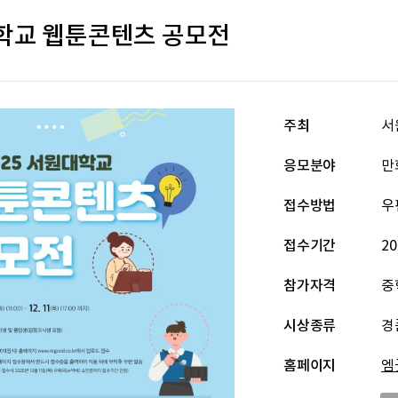
대학교 웹툰콘텐츠 공모전
주최
서
응모분야
만
접수방법
우
접수기간
20
참가자격
중
시상종류
경
홈페이지
엠