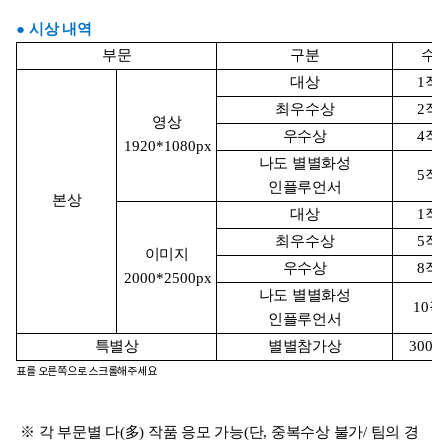
● 시상 내역
부문
구분
수
대상
1
작
최우수상
2
작
영상
우수상
4
작
1920*1080px
나도 별별화성
5
작
인플루언서
본상
대상
1
작
최우수상
5
작
이미지
우수상
8
작
2000*2500px
나도 별별화성
10
작
인플루언서
특별상
별별참가상
300
작
표를 오른쪽으로 스크롤해주세요
※ 각 부문별 다(多) 작품 응모 가능(단, 중복수상 불가/ 팀의 경