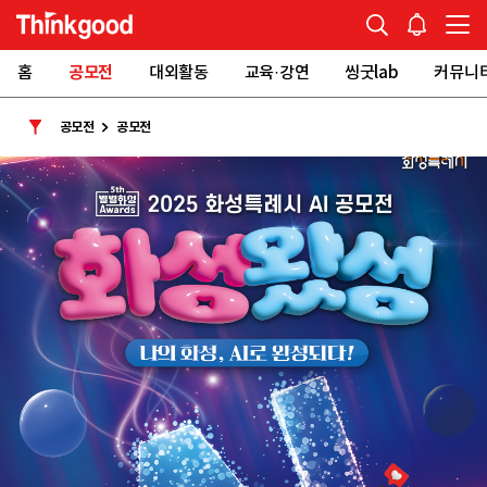
홈
공모전
대외활동
교육·강연
씽굿lab
커뮤니
공모전
공모전