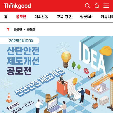
홈
공모전
대외활동
교육·강연
씽굿lab
커뮤니
공모전
공모전