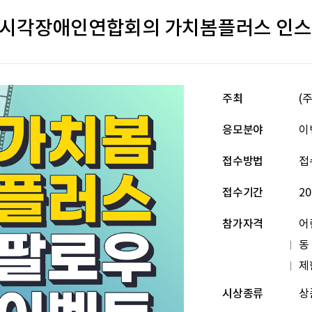
국시각장애인연합회의 가치봄플러스 인스
주최
(
응모분야
이
접수방법
접
접수기간
20
참가자격
어
동
제
시상종류
상