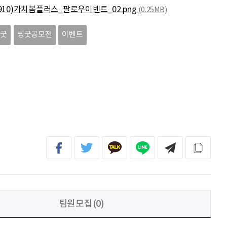
조유나
화이팅
0910)가치봄플러스_팔로우이벤트_02.png
(0.25MB)
송지원
열심히 하겠습니다
씽굿
씽굿공모전
이벤트
노건호
화이팅
김기석
안녕하세요! 평소 다양한 공모전과 대외활동, 문화 행사 소식을 접하며 많은 영감을 얻고 있었는데, 이렇게 씽굿의 일원으로 함께하게 되어 진심으로 기쁩니다. 씽굿은 새로운 도전
팀원모집(0)