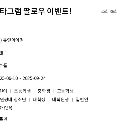
노건호
화이팅
타그램 팔로우 이벤트!
조회
36회
김기석
안녕하세요! 평소 다양한 공모전과 대외활동, 문화 행사 소식을 접하며 많은 영감을 얻고 있었는데, 이렇게 씽굿의 일원으로 함께하게 되어 진심으로 기쁩니다. 씽굿은 새로운 도전
박상현
아자아자
주) 유앤아이컴
신재웅
열심히 하자
벤트
수폼
송다영
.
25-09-10 ~ 2025-09-24
leeock
이런 곳이 거기 있음에 감사~^^
린이
초등학생
중학생
고등학생
임예은
.
 연령대 청소년
대학생
대학원생
일반인
한 없음
최예림
화이팅!!
품권