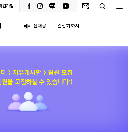
회원가입
박상현
아자아자
내
신재웅
열심히 하자
송다영
.
leeock
이런 곳이 거기 있음에 감사~^^
임예은
.
최예림
화이팅!!
조유나
화이팅
송지원
열심히 하겠습니다