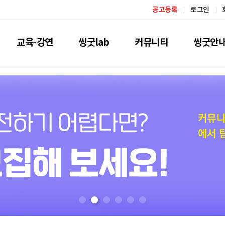
공고등록
로그인
교육·강연
씽굿lab
커뮤니티
씽굿안