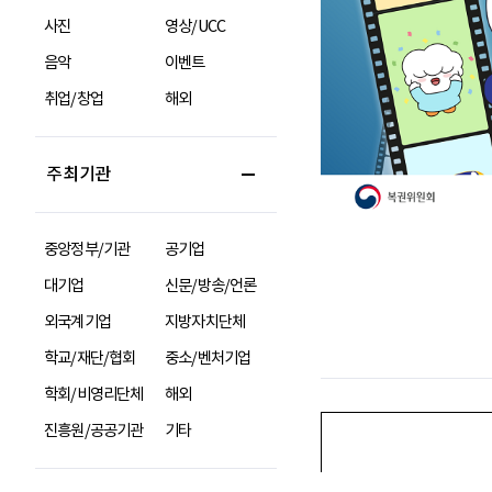
사진
영상/UCC
음악
이벤트
취업/창업
해외
주최기관
중앙정부/기관
공기업
대기업
신문/방송/언론
외국계기업
지방자치단체
학교/재단/협회
중소/벤처기업
학회/비영리단체
해외
진흥원/공공기관
기타