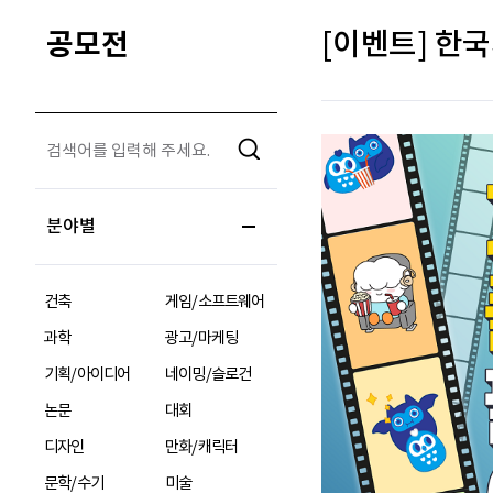
공모전
[이벤트] 한
분야별
건축
게임/소프트웨어
과학
광고/마케팅
기획/아이디어
네이밍/슬로건
논문
대회
디자인
만화/캐릭터
문학/수기
미술