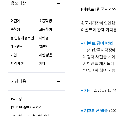
응모대상
어린이
초등학생
중학생
고등학생
동 연령대 청소년
대학생
대학원생
일반인
기업
제한 없음
지역 제한
기타
시상내용
1억이상
1억 미만~5천만원 이상