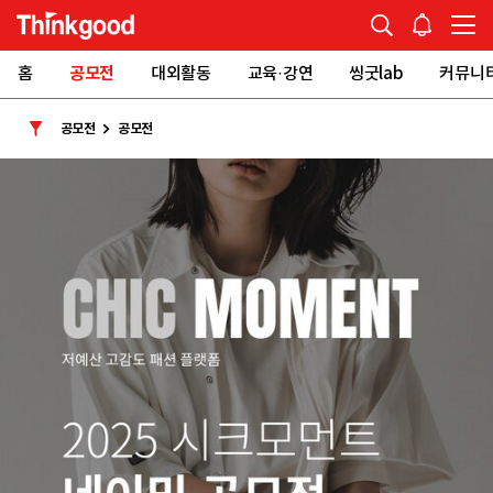
홈
공모전
대외활동
교육·강연
씽굿lab
커뮤니
공모전
공모전